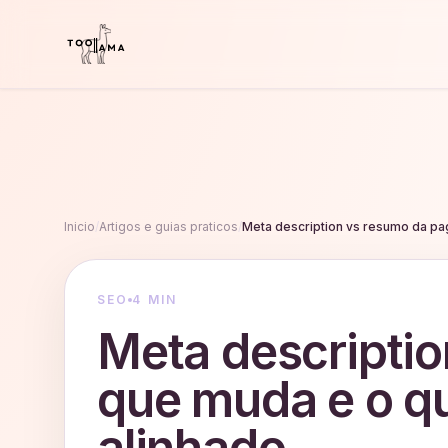
Inicio
/
Artigos e guias praticos
/
Meta description vs resumo da pag
SEO
4 MIN
Meta descriptio
que muda e o q
alinhado