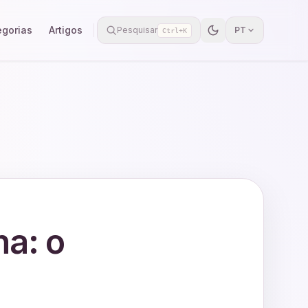
egorias
Artigos
Pesquisar
PT
Ctrl+K
na: o