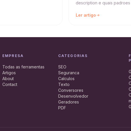
description e quais padroes
Ler artigo
EMPRESA
CATEGORIAS
Todas as ferramentas
SEO
G
Artigos
Seguranca
C
About
Calculos
C
Contact
Texto
C
Conversores
C
Desenvolvedor
m
Geradores
G
PDF