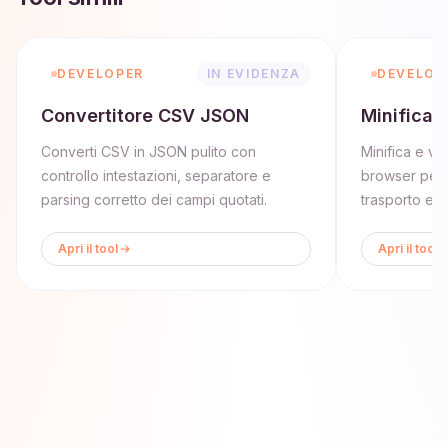
DEVELOPER
IN EVIDENZA
DEVELOP
Convertitore CSV JSON
Minificat
Converti CSV in JSON pulito con
Minifica e va
controllo intestazioni, separatore e
browser per 
parsing corretto dei campi quotati.
trasporto e 
Apri il tool
Apri il tool