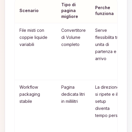
Tipo di
Perche
R
Scenario
pagina
funziona
p
migliore
File misti con
Convertitore
Serve
U
coppie liquide
di Volume
flessibilita tra
p
variabili
completo
unita di
f
partenza e
q
arrivo
t
s
c
Workflow
Pagina
La direzione
packaging
dedicata litri
si ripete e il
r
stabile
in millilitri
setup
s
diventa
tempo perso
c
r
f