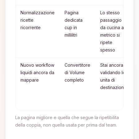
Normalizzazione
Pagina
Lo stesso
A
ricette
dedicata
passaggio
a
ricorrente
cup in
da cucina a
c
millilitri
metrico si
r
ripete
c
spesso
i
Nuovo workflow
Convertitore
Stai ancora
B
liquidi ancora da
di Volume
validando le
t
mappare
completo
unita di
p
destinazione
f
u
d
La pagina migliore e quella che segue la ripetibilita
della coppia, non quella usata per prima dal team.