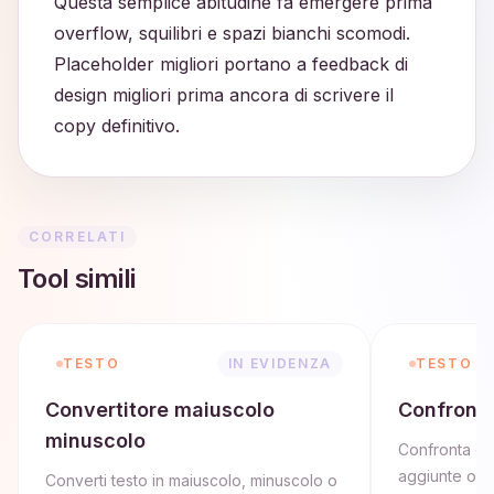
Questa semplice abitudine fa emergere prima
overflow, squilibri e spazi bianchi scomodi.
Placeholder migliori portano a feedback di
design migliori prima ancora di scrivere il
copy definitivo.
CORRELATI
Tool simili
TESTO
IN EVIDENZA
TESTO
Convertitore maiuscolo
Confronta
minuscolo
Confronta du
aggiunte o ri
Converti testo in maiuscolo, minuscolo o