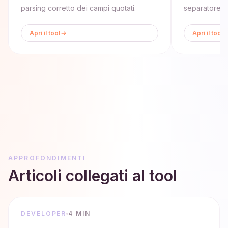
parsing corretto dei campi quotati.
separatore e 
Apri il tool
Apri il tool
APPROFONDIMENTI
Articoli collegati al tool
DEVELOPER
4 MIN