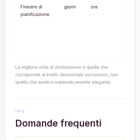
Finestre di
giorni
ore
La
pianificazione
piani
a liv
supp
scom
di ta
capa
La migliore unita di destinazione e quella che
corrisponde al livello decisionale successivo, non
quella che sembra matematicamente elegante.
FAQ
Domande frequenti