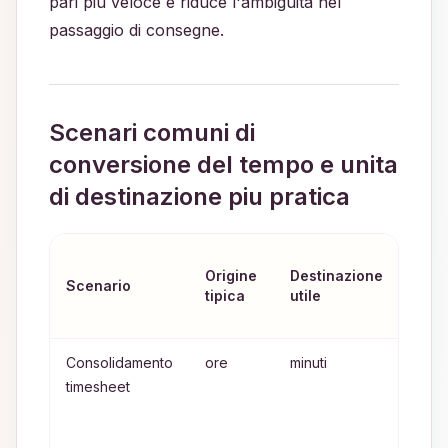
pari piu veloce e riduce l'ambiguita nel
passaggio di consegne.
Scenari comuni di
conversione del tempo e unita
di destinazione piu pratica
Per
Origine
Destinazione
ques
Scenario
tipica
utile
dest
funz
Consolidamento
ore
minuti
I tota
timesheet
minut
facil
aggr