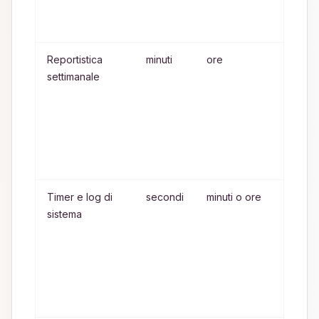
inser
misti
Reportistica
minuti
ore
Le o
settimanale
piu f
legg
riepi
aggi
agli
stak
Timer e log di
secondi
minuti o ore
I log
sistema
sono 
i rie
rich
unita