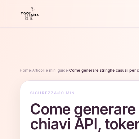
Home
/
Articoli e mini guide
/
Come generare stringhe casuali per c
SICUREZZA
10 MIN
Come generare s
chiavi API, tok