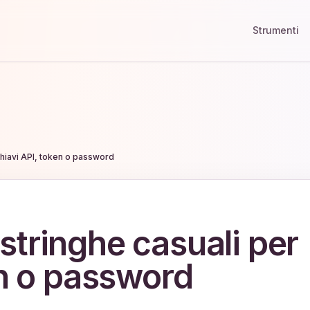
Strumenti
hiavi API, token o password
tringhe casuali per
en o password