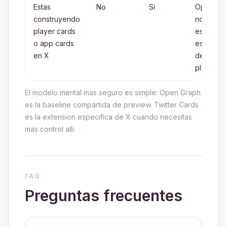
Estas
No
Si
Open Gr
construyendo
no sustit
player cards
esos ca
o app cards
especific
en X
de
plataform
El modelo mental mas seguro es simple: Open Graph
es la baseline compartida de preview. Twitter Cards
es la extension especifica de X cuando necesitas
mas control alli.
FAQ
Preguntas frecuentes