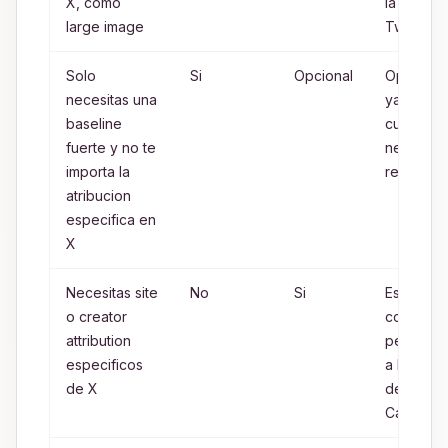
X, como
la capa
large image
Twitter
Solo
Si
Opcional
Open Gr
necesitas una
ya pued
baseline
cubrir la
fuerte y no te
necesida
importa la
real
atribucion
especifica en
X
Necesitas site
No
Si
Esos
o creator
controles
attribution
pertenec
especificos
a la meta
de X
de Twitte
Card