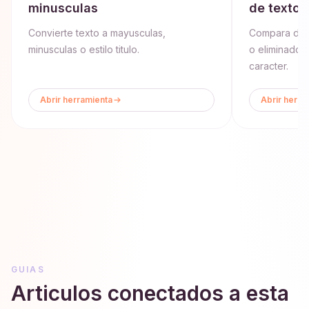
minusculas
de texto
Convierte texto a mayusculas,
Compara dos 
minusculas o estilo titulo.
o eliminados
caracter.
Abrir herramienta
Abrir herra
GUIAS
Articulos conectados a esta