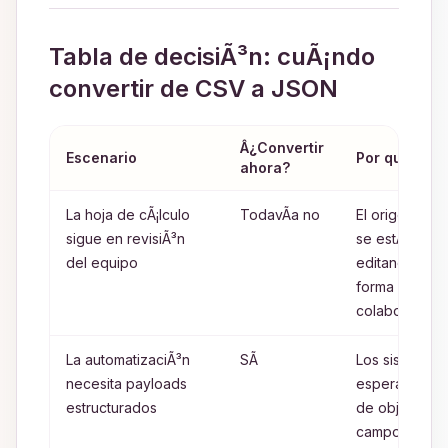
Tabla de decisiÃ³n: cuÃ¡ndo
convertir de CSV a JSON
Â¿Convertir
Escenario
Por quÃ©
ahora?
La hoja de cÃ¡lculo
TodavÃ­a no
El origen aÃº
sigue en revisiÃ³n
se estÃ¡
del equipo
editando de
forma
colaborativa
La automatizaciÃ³n
SÃ­
Los sistemas
necesita payloads
esperan clav
estructurados
de objeto y
campos