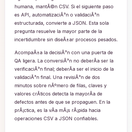
humana, mantÃ©n CSV. Si el siguiente paso
es API, automatizaciÃ³n o validaciÃ³n
estructurada, convierte a JSON. Esta sola
pregunta resuelve la mayor parte de la
incertidumbre sin diseÃ±ar procesos pesados.
AcompaÃ±a la decisiÃ³n con una puerta de
QA ligera. La conversiÃ³n no deberÃ­a ser la
verificaciÃ³n final; deberÃ­a ser el inicio de la
validaciÃ³n final. Una revisiÃ³n de dos
minutos sobre nÃºmero de filas, claves y
valores crÃ­ticos detecta la mayorÃ­a de
defectos antes de que se propaguen. En la
prÃ¡ctica, es la vÃ­a mÃ¡s rÃ¡pida hacia
operaciones CSV a JSON confiables.