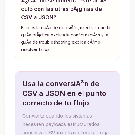
Â¿CÃ³mo se conecta este artÃ­
culo con las otras pÃ¡ginas de
CSV a JSON?
Esta es la guÃ­a de decisiÃ³n, mientras que la
guÃ­a prÃ¡ctica explica la configuraciÃ³n y la
guÃ­a de troubleshooting explica cÃ³mo
resolver fallos.
Usa la conversiÃ³n de
CSV a JSON en el punto
correcto de tu flujo
Convierte cuando los sistemas
necesiten payloads estructurados,
conserva CSV mientras el equipo siga