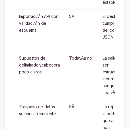
estables
ImportaciÃ³n API con
SÃ­
El destino ex
validaciÃ³n de
cumplimiento
esquema
del contrato
JSON
Supuestos de
TodavÃ­a no
La salida pue
delimitador/cabecera
ser
poco claros
estructuralme
incorrecta
aunque el J
sea vÃ¡lido
Traspaso de datos
SÃ­
La repetibilid
semanal recurrente
importa mÃ¡s
que arreglos 
hoc