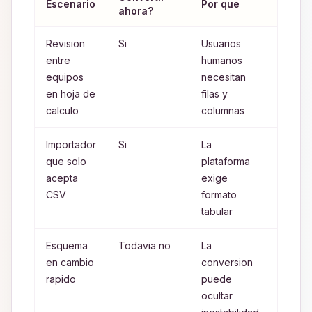
Escenario
Por que
ahora?
reco
Revision
Si
Usuarios
Convie
entre
humanos
cabec
equipos
necesitan
ejecut
en hoja de
filas y
rapida
calculo
columnas
Importador
Si
La
Convie
que solo
plataforma
delimi
acepta
exige
compat
CSV
formato
con de
tabular
Esquema
Todavia no
La
Valida
en cambio
conversion
normal
rapido
puede
JSON 
ocultar