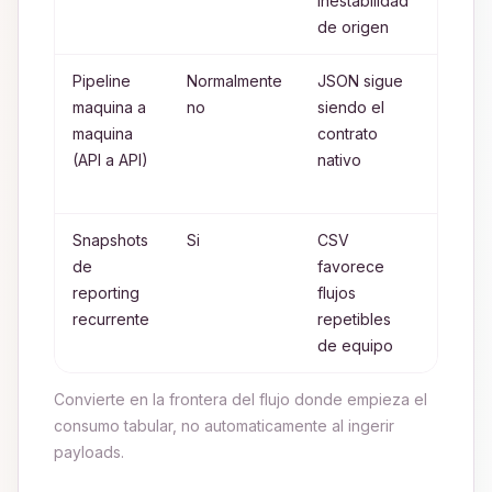
inestabilidad
de origen
Pipeline
Normalmente
JSON sigue
Mante
maquina a
no
siendo el
JSON 
maquina
contrato
que a
(API a API)
nativo
fronte
tabula
Snapshots
Si
CSV
Definir
de
favorece
column
reporting
flujos
y apli
recurrente
repetibles
recurr
de equipo
Convierte en la frontera del flujo donde empieza el
consumo tabular, no automaticamente al ingerir
payloads.