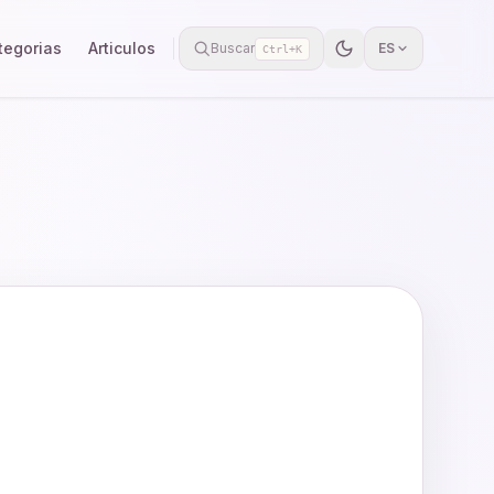
tegorias
Articulos
Buscar
ES
Ctrl+K