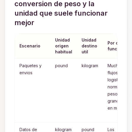
conversion de peso y la
unidad que suele funcionar
mejor
Unidad
Unidad
Por que
Escenario
origen
destino
funciona
habitual
util
Paquetes y
pound
kilogram
Muchos
envios
flujos
logisticos
normalizan
pesos
grandes
en metrica
Datos de
kilogram
pound
Los