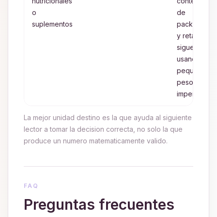
nutricionales
contextos
o
de
suplementos
packaging
y retail
siguen
usando
pequenos
pesos
imperiales
La mejor unidad destino es la que ayuda al siguiente
lector a tomar la decision correcta, no solo la que
produce un numero matematicamente valido.
FAQ
Preguntas frecuentes