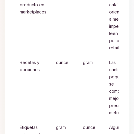
producto en
catalogos
marketplaces
orientados
a mercado
imperial
leen mejor
pesos
retail en lb
Recetas y
ounce
gram
Las
porciones
cantidades
pequenas
se
comparan
mejor con
precision
metrica
Etiquetas
gram
ounce
Algunos