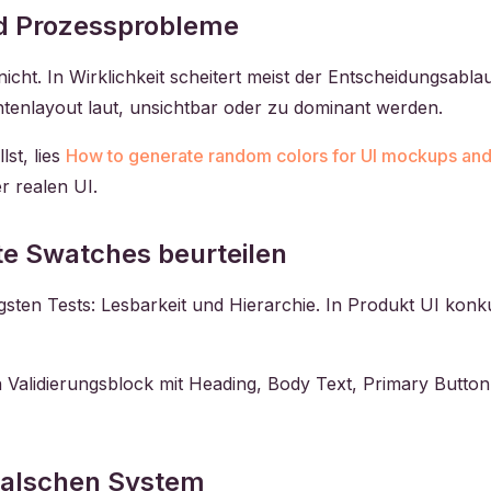
nd Prozessprobleme
icht. In Wirklichkeit scheitert meist der Entscheidungsabla
tenlayout laut, unsichtbar oder zu dominant werden.
st, lies
How to generate random colors for UI mockups and
r realen UI.
erte Swatches beurteilen
gsten Tests: Lesbarkeit und Hierarchie. In Produkt UI konkur
n Validierungsblock mit Heading, Body Text, Primary Butto
 falschen System