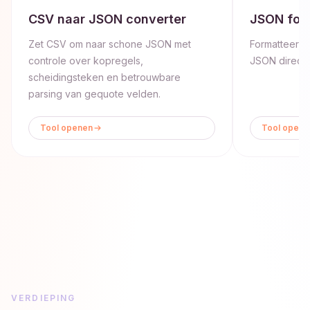
CSV naar JSON converter
JSON for
Zet CSV om naar schone JSON met
Formatteer, v
controle over kopregels,
JSON direct 
scheidingsteken en betrouwbare
parsing van gequote velden.
Tool openen
Tool opene
VERDIEPING