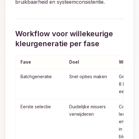
bruikbaarheid en systeemconsistentie.
Workflow voor willekeurige
kleurgeneratie per fase
Fase
Doel
Wat te d
Batchgeneratie
Snel opties maken
Genereer 
8 kleuren 
een run
Eerste selectie
Duidelijke missers
Controlee
verwijderen
leesbaar
en hierar
in een ech
blok