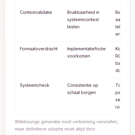
Contextvalidatie
Bruikbaarheid in
Beoordee
systeemcontext
aangren
testen
tekst, sta
en eleme
Formaatoverdracht
Implementatiefrictie
Kopieer 
voorkomen
RGB of H
basis van
doelgebr
Systeemcheck
Consistentie op
Toets aa
schaal borgen
paletrege
semantis
rollen
Willekeurige generatie moet verkenning versnellen,
maar definitieve adoptie moet altijd door