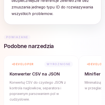
bezpieczniejsze referencje zewnetrzne bez
zmuszania jednego typu ID do rozwiazywania
wszystkich problemow.
POWIAZANE
Podobne narzedzia
DEVELOPER
WYROZNIONE
DEVELOP
Konwerter CSV na JSON
Minifier 
Konwertuj CSV do czystego JSON z
Minimalizuj 
kontrola naglowkow, separatora i
w przegladar
poprawnym parsowaniem pol w
cudzyslowie.