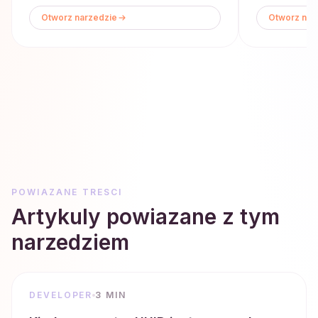
Otworz narzedzie
Otworz nar
POWIAZANE TRESCI
Artykuly powiazane z tym
narzedziem
DEVELOPER
3 MIN