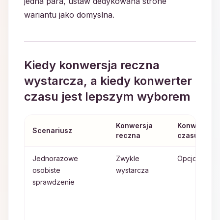
jedna para, ustaw dedykowana strone
wariantu jako domyslna.
Kiedy konwersja reczna
wystarcza, a kiedy konwerter
czasu jest lepszym wyborem
Konwersja
Konwerter
Scenariusz
reczna
czasu
Jednorazowe
Zwykle
Opcjonalnie
osobiste
wystarcza
sprawdzenie