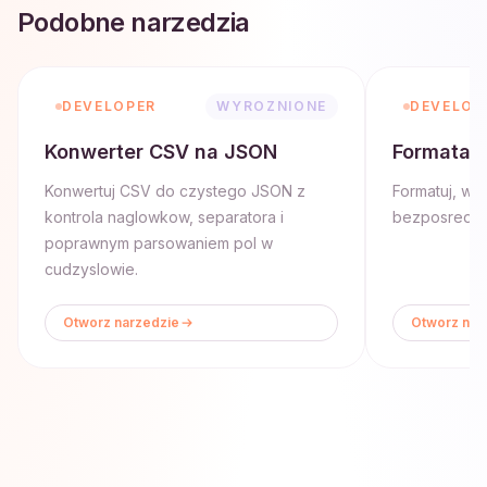
Podobne narzedzia
DEVELOPER
WYROZNIONE
DEVELOP
Konwerter CSV na JSON
Formatat
Konwertuj CSV do czystego JSON z
Formatuj, wal
kontrola naglowkow, separatora i
bezposredni
poprawnym parsowaniem pol w
cudzyslowie.
Otworz narzedzie
Otworz nar