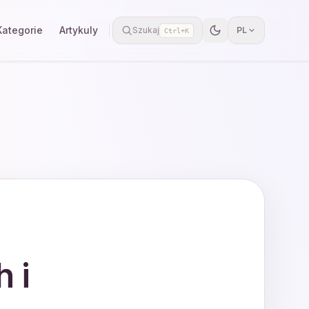
Kategorie
Artykuly
Szukaj
PL
Ctrl+K
 i