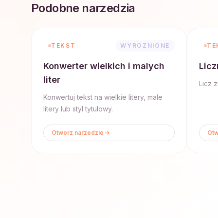
Podobne narzedzia
TEKST
WYROZNIONE
TE
Konwerter wielkich i malych
Licz
liter
Licz z
Konwertuj tekst na wielkie litery, male
litery lub styl tytulowy.
Otworz narzedzie
Otw