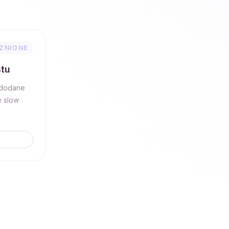
ZNIONE
stu
 dodane
e slow