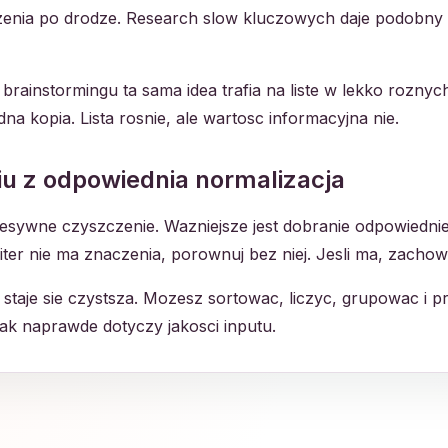
czenia po drodze. Research slow kluczowych daje podobny
 brainstormingu ta sama idea trafia na liste w lekko roznyc
adna kopia. Lista rosnie, ale wartosc informacyjna nie.
u z odpowiednia normalizacja
sywne czyszczenie. Wazniejsze jest dobranie odpowiedniej
c liter nie ma znaczenia, porownuj bez niej. Jesli ma, zach
w staje sie czystsza. Mozesz sortowac, liczyc, grupowac i
tak naprawde dotyczy jakosci inputu.