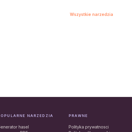
Wszystkie narzedzia
POPULARNE NARZEDZIA
PRAWNE
enerator hasel
Polityka prywatnosci