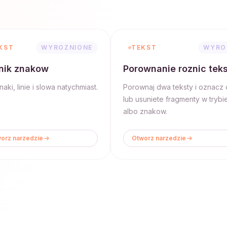
KST
WYROZNIONE
TEKST
WYRO
nik znakow
Porownanie roznic tek
naki, linie i slowa natychmiast.
Porownaj dwa teksty i oznacz
lub usuniete fragmenty w trybi
albo znakow.
orz narzedzie
Otworz narzedzie