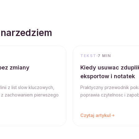
 narzedziem
TEKST
7 MIN
 bez zmiany
Kiedy usuwac zduplik
eksportow i notatek
ii z list slow kluczowych,
Praktyczny przewodnik pokaz
tu z zachowaniem pierwszego
poprawia czytelnosc i zapo
Czytaj artykul