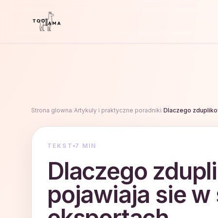
Strona glowna
/
Artykuly i praktyczne poradniki
/
Dlaczego zduplikow
TEKST
7 MIN
Dlaczego zdupli
pojawiaja sie w
eksportach