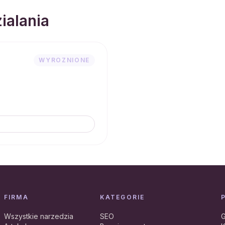
ialania
WYROZNIONE
FIRMA
KATEGORIE
Wszystkie narzedzia
SEO
G